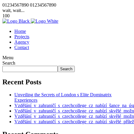
0
1
2
3
4
5
6
7
8
9
0
0
1
2
3
4
5
6
7
8
9
0
wait, wait...
100
Home
Projects
Agency
Contact
Menu
Search
Search
Recent Posts
Unveiling the Secrets of London s Elite Dominatrix
Experiences
Vzdělání_v_zahraničí_s_czechcollege_cz_nabízí_šance_na_ús
Vzdělání_v_zahraničí_s_czechcollege_cz_nabízí_skvělé_možn
Vzdělání_v_zahraničí_s_czechcollege_cz_nabízí_skvělé_možno
Vzdělání_v_zahraničí_s_czechcollege_cz_nabízí_skvělé_příleži