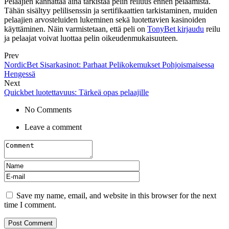
Pelaajien kannattaa aina tarkistaa pelin reiluus ennen pelaamista.
Tähän sisältyy pelilisenssin ja sertifikaattien tarkistaminen, muiden
pelaajien arvosteluiden lukeminen sekä luotettavien kasinoiden
käyttäminen. Näin varmistetaan, että peli on
TonyBet kirjaudu
reilu
ja pelaajat voivat luottaa pelin oikeudenmukaisuuteen.
Prev
NordicBet Sisarkasinot: Parhaat Pelikokemukset Pohjoismaisessa
Hengessä
Next
Quickbet luotettavuus: Tärkeä opas pelaajille
No Comments
Leave a comment
Save my name, email, and website in this browser for the next
time I comment.