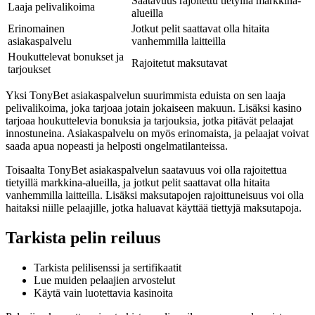
Saatavuus rajoitettu tietyillä markkina-
Laaja pelivalikoima
alueilla
Erinomainen
Jotkut pelit saattavat olla hitaita
asiakaspalvelu
vanhemmilla laitteilla
Houkuttelevat bonukset ja
Rajoitetut maksutavat
tarjoukset
Yksi TonyBet asiakaspalvelun suurimmista eduista on sen laaja
pelivalikoima, joka tarjoaa jotain jokaiseen makuun. Lisäksi kasino
tarjoaa houkuttelevia bonuksia ja tarjouksia, jotka pitävät pelaajat
innostuneina. Asiakaspalvelu on myös erinomaista, ja pelaajat voivat
saada apua nopeasti ja helposti ongelmatilanteissa.
Toisaalta TonyBet asiakaspalvelun saatavuus voi olla rajoitettua
tietyillä markkina-alueilla, ja jotkut pelit saattavat olla hitaita
vanhemmilla laitteilla. Lisäksi maksutapojen rajoittuneisuus voi olla
haitaksi niille pelaajille, jotka haluavat käyttää tiettyjä maksutapoja.
Tarkista pelin reiluus
Tarkista pelilisenssi ja sertifikaatit
Lue muiden pelaajien arvostelut
Käytä vain luotettavia kasinoita