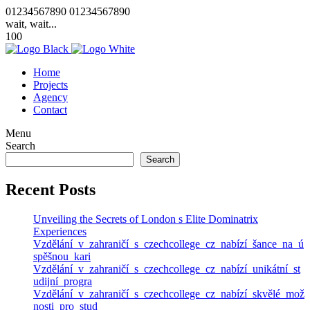
0
1
2
3
4
5
6
7
8
9
0
0
1
2
3
4
5
6
7
8
9
0
wait, wait...
100
Home
Projects
Agency
Contact
Menu
Search
Search
Recent Posts
Unveiling the Secrets of London s Elite Dominatrix
Experiences
Vzdělání_v_zahraničí_s_czechcollege_cz_nabízí_šance_na_ú
spěšnou_kari
Vzdělání_v_zahraničí_s_czechcollege_cz_nabízí_unikátní_st
udijní_progra
Vzdělání_v_zahraničí_s_czechcollege_cz_nabízí_skvělé_mož
nosti_pro_stud