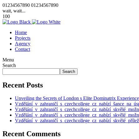
0
1
2
3
4
5
6
7
8
9
0
0
1
2
3
4
5
6
7
8
9
0
wait, wait...
100
Home
Projects
Agency
Contact
Menu
Search
Search
Recent Posts
Unveiling the Secrets of London s Elite Dominatrix Experience
Vzdělání_v_zahraničí_s_czechcollege_cz_nabízí_šance_na_ús
Vzdělání_v_zahraničí_s_czechcollege_cz_nabízí_skvělé_možn
Vzdělání_v_zahraničí_s_czechcollege_cz_nabízí_skvělé_možno
Vzdělání_v_zahraničí_s_czechcollege_cz_nabízí_skvělé_příleži
Recent Comments