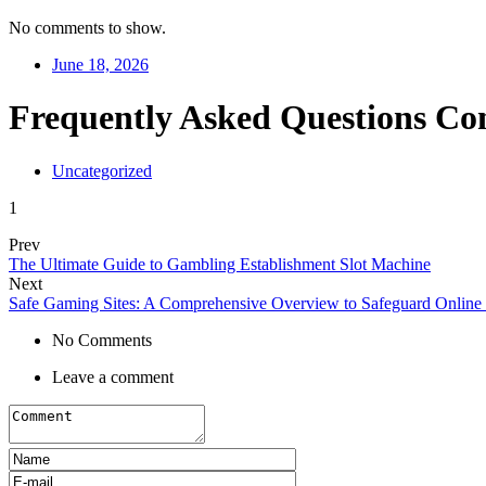
No comments to show.
June 18, 2026
Frequently Asked Questions Co
Uncategorized
1
Prev
The Ultimate Guide to Gambling Establishment Slot Machine
Next
Safe Gaming Sites: A Comprehensive Overview to Safeguard Onlin
No Comments
Leave a comment